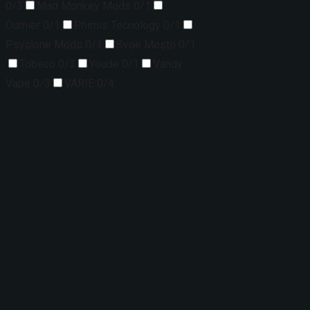
0/3
Mad Monkey Mods
0/1
Oumier
0/1
Phimis Tecnology
0/1
Psyclone Mods
0/1
Svoë Mesto
0/1
Tobeco
0/3
Youde
0/1
Vandy
Vape
0/3
VARIE
0/4