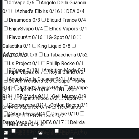
01Vape
0/6
Angolo Della Guancia
0/1
Azhad's Elixirs
0/16
DEA
0/4
Dreamods
0/3
Eliquid France
0/4
EnjoySvapo
0/4
Ethos Vapors
0/1
FlavourArt
0/16
G-Spot
0/10
Galactika
0/1
King Liquid
0/8
Marchio
King's Crest
0/3
La Tabaccheria
0/52
Ls Project
0/1
Phillip Rocke
0/1
01Vape
0/18
Ambition Mods
0/1
Ripe Vapes
0/1
Royal Blend
0/2
Angolo Della Guancia
0/1
Aspire
Seven Wonders
0/6
Super Flavor
0/41
Azhad's Elixirs
0/26
BD Vape
0/9
Suprem-e
0/68
TNT Vape
0/3
BP Mods
0/1
Coil Master
0/9
0/17
Vapers Mood
0/2
VaporArt
Coppervape
0/1
Cotton Bacon
0/1
0/44
VaporIce
0/14
Vitruviano's
Cyber Flavor
0/4
Da One
0/10
Juice
0/1
PGVG Labs.
0/2
Damn Vape
0/1
DEA
0/17
Delixia
Mini Shot
0/446
0/3
Demon Killer
0/3
DeOro
0/1
01Vape
0/11
Azhad's Elixirs
0/10