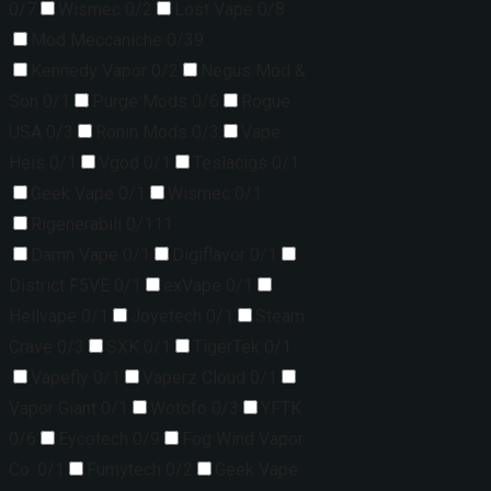
0/7
Wismec
0/2
Lost Vape
0/8
Mod Meccaniche
0/39
Kennedy Vapor
0/2
Negus Mod &
Son
0/1
Purge Mods
0/6
Rogue
USA
0/3
Ronin Mods
0/3
Vape
Heis
0/1
Vgod
0/1
Teslacigs
0/1
Geek Vape
0/1
Wismec
0/1
Rigenerabili
0/111
Damn Vape
0/1
Digiflavor
0/1
District F5VE
0/1
exVape
0/1
Hellvape
0/1
Joyetech
0/1
Steam
Crave
0/3
SXK
0/1
TigerTek
0/1
Vapefly
0/1
Vaperz Cloud
0/1
Vapor Giant
0/1
Wotofo
0/3
YFTK
0/6
Eycotech
0/9
Fog Wind Vapor
Co.
0/1
Fumytech
0/2
Geek Vape