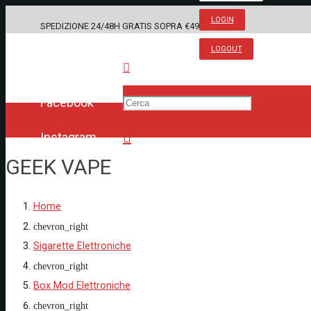
LOGIN
SPEDIZIONE 24/48H GRATIS SOPRA €49
LOGOUT
Facebook
Menu
Instagram
GEEK VAPE
Prodotto
è stato aggiunto al tuo carrell
Home
chevron_right
Sigarette Elettroniche
chevron_right
Box Mod Elettroniche
chevron_right