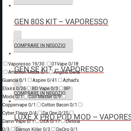
GEN 80S KIT – VAPORESSO
COMPRARE IN NEGOZIO
Vaporesso
19/30
01Vape
0/18
GEN SE KIT – VAPORESSO
Ambition Mods
0/1
Angolo Della
Guancia
0/1
Aspire
0/41
Azhad's
Elixirs
0/26
BD Vape
0/3
BP
COMPRARE IN NEGOZIO
Mods
0/1
Coil Master
0/9
Coppervape
0/1
Cotton Bacon
0/1
Cyber Flavor
0/4
Da One
0/10
LUXE X PRO POD MOD – VAPORE
Damn Vape
0/1
DEA
0/17
Delixia
0/3
Demon Killer
0/3
DeOro
0/1