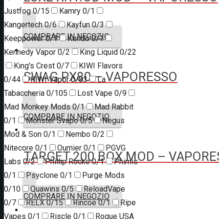
Justfog
0/15
Kamry
0/1
Kangertech
0/6
Kayfun
0/3
COMPRARE IN NEGOZIO
Keeppower
0/1
Kendo
0/1
Kennedy Vapor
0/2
King Liquid
0/22
King's Crest
0/7
KIWI Flavors
SWAG PX80 – VAPORESSO
0/44
KIWI Vapor
0/83
La
Tabaccheria
0/105
Lost Vape
0/9
Mad Monkey Mods
0/1
Mad Rabbit
COMPRARE IN NEGOZIO
0/1
Monster Svapo
0/5
Negus
Mod & Son
0/1
Nembo
0/2
Nitecore
0/1
Oumier
0/1
PGVG
TARGET 200 BOX MOD – VAPORE
Labs
0/2
Phillip Rocke
0/1
Phimis
0/1
Psyclone
0/1
Purge Mods
0/10
Quawins
0/5
ReloadVape
COMPRARE IN NEGOZIO
0/7
RELX
0/15
Rincoe
0/1
Ripe
Vapes
0/1
Riscle
0/1
Rogue USA