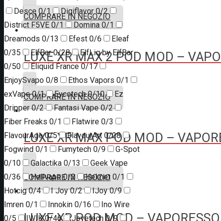
Desce
0/1
Digiflavor
0/2
COMPRARE IN NEGOZIO
District F5VE
0/1
Domina
0/1
Dreamods
0/13
Efest
0/6
Eleaf
0/35
ElfBar
0/28
ElfLiq by ElfBar
LUXE XR MAX 2 POD MOD – VAP
0/50
Eliquid France
0/17
EnjoySvapo
0/8
Ethos Vapors
0/1
exVape
0/1
Eycotech
0/10
Ez
COMPRARE IN NEGOZIO
Dripper
0/2
Fantasi Vape
0/2
Fiber Freaks
0/1
Flatwire
0/3
LUXE XR MAX POD MOD – VAPOR
FlavourAge
0/5
FlavourArt
0/28
Fogwind
0/1
Fumytech
0/9
G-Spot
0/10
Galactika
0/13
Geek Vape
0/36
Hellvape
0/2
Helmet
0/1
COMPRARE IN NEGOZIO
Hotcig
0/4
I Joy
0/2
IJoy
0/9
Imren
0/1
Innokin
0/16
Ino Wire
LUXE XR POD MOD – VAPORESSO
0/5
IWIK
0/46
Joyetech
0/9