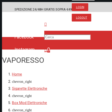
LOGIN
SPEDIZIONE 24/48H GRATIS SOPRA €49
LOGOUT
Facebook
Menu
0
Instagram
VAPORESSO
Prodotto
è stato aggiunto al tuo carrell
Home
chevron_right
Sigarette Elettroniche
chevron_right
Box Mod Elettroniche
chevron_right