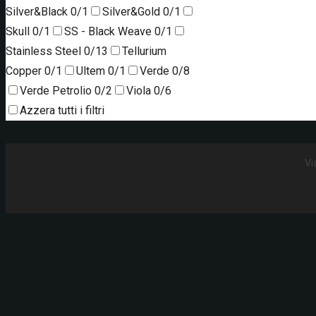
Silver&Black
0/1
Silver&Gold
0/1
Skull
0/1
SS - Black Weave
0/1
Stainless Steel
0/13
Tellurium
Copper
0/1
Ultem
0/1
Verde
0/8
Verde Petrolio
0/2
Viola
0/6
Azzera tutti i filtri
Vi