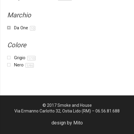
Marchio
Da One
10
Colore
Grigio
1/10
Nero
1/46
© 2017 Smoke and House
Via Ermanno Carlotto 32, Ostia Lido (RM) – 06.56.81.688
design by Mito